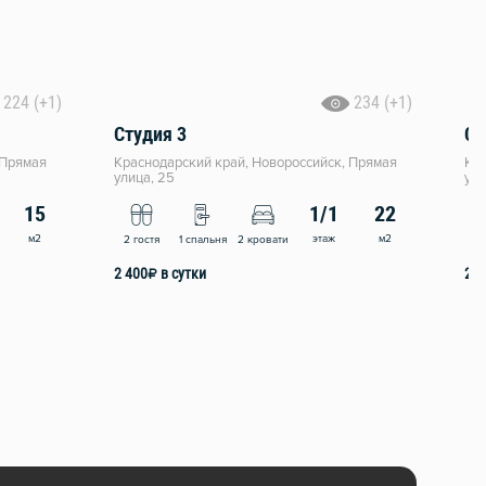
224 (+1)
234 (+1)
Студия 3
Ст
 Прямая
Краснодарский край, Новороссийск, Прямая
Кра
улица, 25
ули
15
1/1
22
м2
этаж
м2
2 гостя
1 спальня
2 кровати
2 
2 400
₽
в сутки
2 4