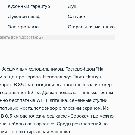
Кухонный гарнитур
Душ
Теле
Духовой шкаф
Санузел
Электроплита
Стиральная машинка
Холодильник
Полотенца
азать все удобства: 27
Обеденный стол
Туалетная бумага
Микроволновка
Шампунь, мыло
Электрический чайник
и бесшумным холодильником. Гостевой дом "На
м от центра города. Неподалёку: Пляж Нептун,
Посуда
оре». В 850 м находится выставочный зал и сквер
Столовые приборы
составляет 62 км. До ж/д вокзала — 6,6 км. Гостям
но бесплатные Wi-Fi, аптечка, семейные студии,
пальные места, телевизор с плоским экраном. Из
 В 0,5 км расположилось кафе «Сорока», где можно
ана небольшая парковка. Среди развлечений на
ии гостей стиральная машинка.