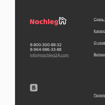
Сдать
Катал
О сер
8-800-300-88-32
8-964-986-33-88
Вопрос
info@nochleg24.com
Полит