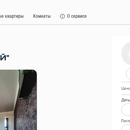
ые квартиры
Комнаты
О сервисе
Й"
Цена
Даты
Гост