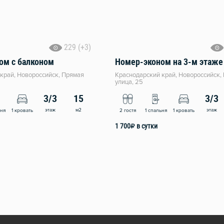
229 (+3)
ом с балконом
Номер-эконом на 3-м этаже
край, Новороссийск, Прямая
Краснодарский край, Новороссийск,
улица, 25
3/3
15
3/3
этаж
м2
этаж
ьня
1 кровать
2 гостя
1 спальня
1 кровать
1 700
₽
в сутки