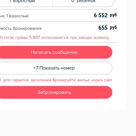
1
взрослый
0
ребенок
6 552
чи, 1 взрослый
655
имость бронирования
Остаток суммы
5 897
оплачивается при заезде хозяину
Написать сообщение
+7 Показать номер
для гарантии заселения Бронируйте жилье через сайт
Забронировать