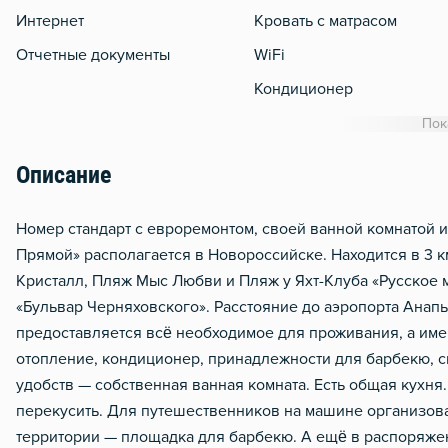
Интернет
Кровать с матрасом
Отчетные документы
WiFi
Кондиционер
Утюг
Пок
Гладильная доска
Описание
Сушилка для белья
Отопление
Номер стандарт с евроремонтом, своей ванной комнатой 
Прямой» располагается в Новороссийске. Находится в 3 к
Тапочки
Кристалл, Пляж Мыс Любви и Пляж у Яхт-Клуба «Русское м
Чистящие средства
«Бульвар Черняховского». Расстояние до аэропорта Анапы 
предоставляется всё необходимое для проживания, а имен
отопление, кондиционер, принадлежности для барбекю, с
удобств — собственная ванная комната. Есть общая кухня.
перекусить. Для путешественников на машине организов
территории — площадка для барбекю. А ещё в распоряжен