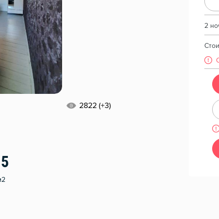
2 но
Сто
2822 (+3)
15
м2