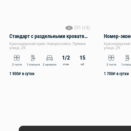
231 (+3)
Стандарт с раздельными кроватями
Номер-экон
Краснодарский край, Новороссийск, Прямая
Краснодарский 
улица, 25
улица, 25
1/2
15
этаж
м2
2 гостя
1 спальня
2 кровати
2 гостя
1 спал
1 900
₽
в сутки
1 700
₽
в сутки